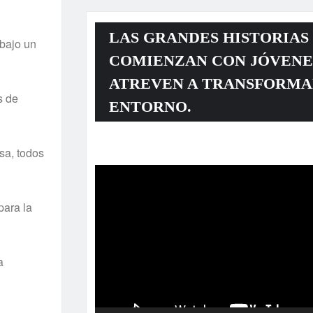
LAS GRANDES HISTORIAS
 bajo un
COMIENZAN CON JÓVENE
ATREVEN A TRANSFORMA
s de
ENTORNO.
Reproductor
sa, todos
de
vídeo
para la
a