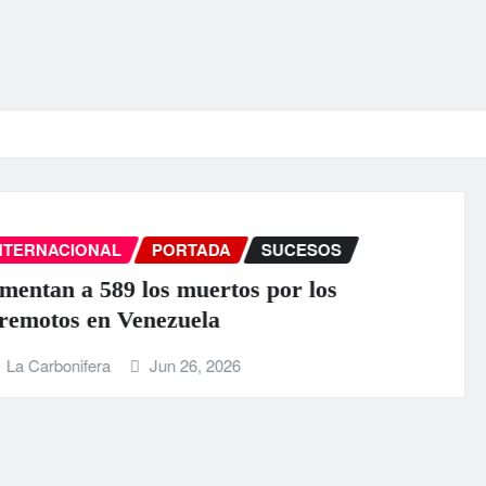
INTERNACIONAL
PORTADA
SUCESOS
EEUU anuncia una ayuda de 130 mill
para Venezuela tras el doble terremot
La Carbonifera
Jun 25, 2026