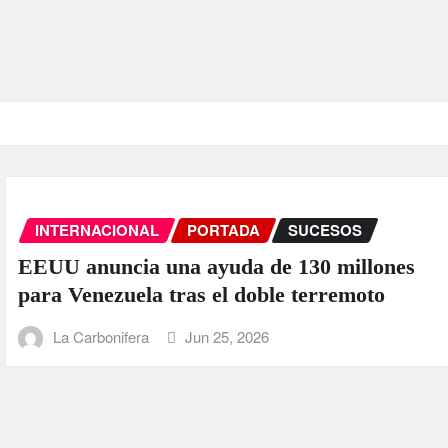
INTERNACIONAL
PORTADA
SUCE
ones
La ONU llama a la colaboración i
o
ante los “devastadores” terremot
Venezuela
La Carbonifera
Jun 25, 2026