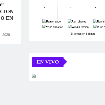
-
-
-
O”
-
-
-
ACIÓN
CO EN
-
-
-
-
-
-
El tiempo en Sabinas
, 2026
EN VIVO