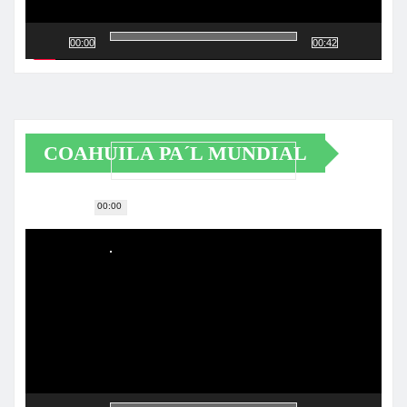
00:00
00:42
COAHUILA PA´L MUNDIAL
00:00
Reproductor
de
vídeo