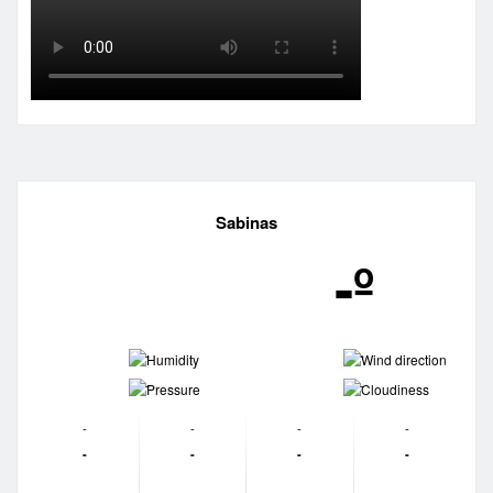
Sabinas
-º
-
-
-
-
-
-
-
-
-
-
-
-