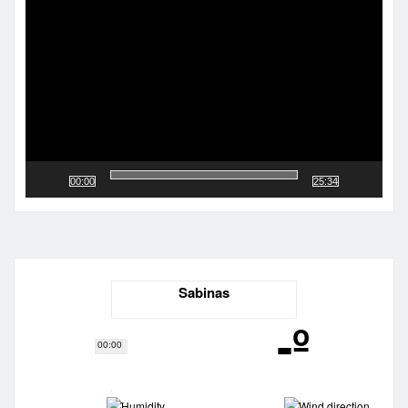
de
vídeo
00:00
25:34
Sabinas
-º
00:00
-
-