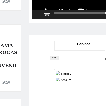
, 2026
00:00
Sabinas
RAMA
DROGAS
00:00
UVENIL
-
-
, 2026
-
-
-
-
-
-