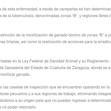
a de esta enfermedad, a través de campañas se han determina
a de la tuberculosis, denominadas zonas “B”, y regiones libres d
restricción de la movilización de ganado bovino de zonas “B” a z
nas limpias, así como la realización de acciones para la erradi
ntadas en la Ley Federal de Sanidad Animal y su Reglamento, 
y de Ganadería del Estado de Coahuila de Zaragoza, donde se 
 movilizar ganado.
omo las casetas de inspección que se encuentran operando en la 
ctores pecuarios y a sus regiones de trabajo, eliminando riesgo
rnándolos a su origen para que no puedan ingresar a determina
e no poder retornarlo.