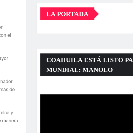
LA PORTADA
en
con el
ayor
COAHUILA ESTÁ LISTO PA
MUNDIAL: MANOLO
rnador
Reproductor
emás de
de
vídeo
ómica y
de manera