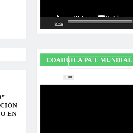
00:00
COAHUILA PA´L MUNDIAL
00:00
Reproductor
de
vídeo
O”
ACIÓN
CO EN