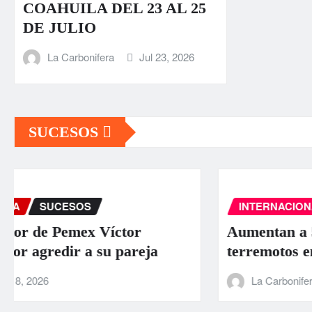
COAHUILA DEL 23 AL 25
DE JULIO
La Carbonifera
Jul 23, 2026
SUCESOS
INTERNACIONAL
PORTADA
SUCESOS
Aumentan a 589 los muertos por los
terremotos en Venezuela
La Carbonifera
Jun 26, 2026