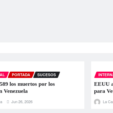
INTERNACIONAL
PORTADA
SUCESOS
EEUU anuncia una ayuda de 130 millo
para Venezuela tras el doble terremoto
La Carbonifera
Jun 25, 2026