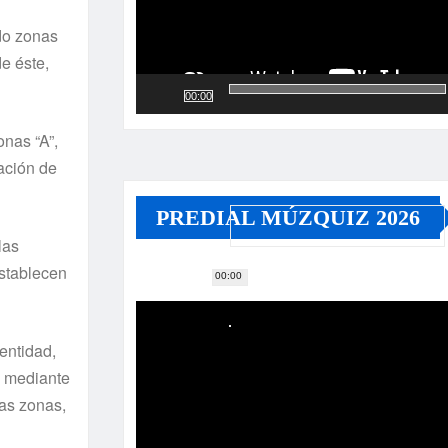
do zonas
e éste,
00:00
onas “A”,
cación de
PREDIAL MÚZQUIZ 2026
las
establecen
00:00
Reproductor
de
vídeo
entidad,
s mediante
das zonas,