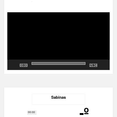
Reproductor
de
vídeo
00:00
25:34
Sabinas
-º
00:00