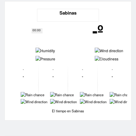
Sabinas
-º
00:00
-
-
-
-
-
-
-
-
-
-
-
-
-
-
-
-
-
-
-
-
El tiempo en Sabinas