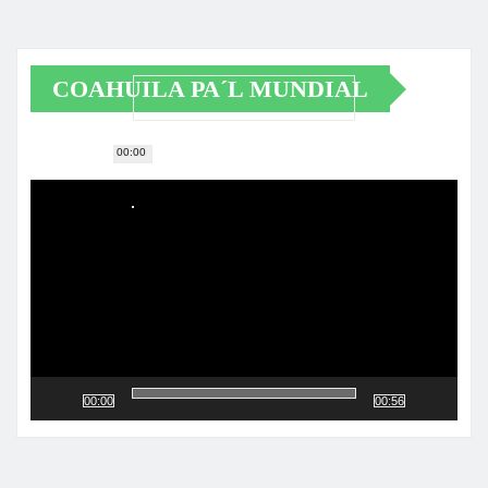
COAHUILA PA´L MUNDIAL
00:00
Reproductor
de
vídeo
00:00
00:56