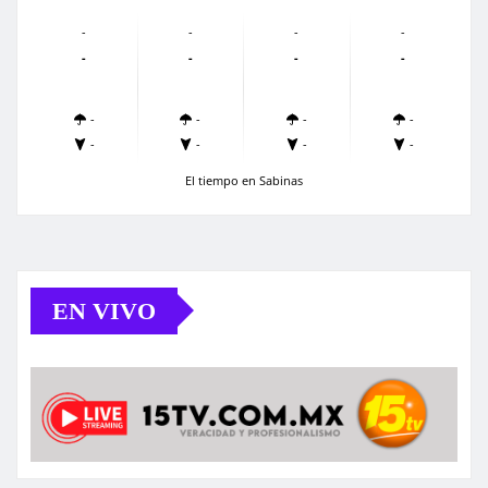
-
-
-
-
-
-
-
-
-
-
-
-
-
-
-
-
El tiempo en Sabinas
EN VIVO