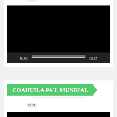
Reproductor
de
vídeo
00:00
00:42
COAHUILA PA´L MUNDIAL
00:00
Reproductor
de