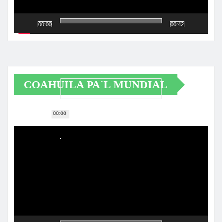
00:00
00:42
COAHUILA PA´L MUNDIAL
00:00
Reproductor
de
vídeo