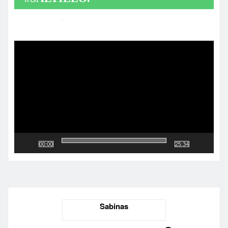
Reproductor
de
vídeo
00:00
25:34
Sabinas