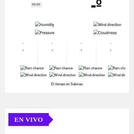
-º
00:00
-
-
-
-
-
-
-
-
-
-
-
-
-
-
-
-
-
-
-
-
El tiempo en Sabinas
EN VIVO