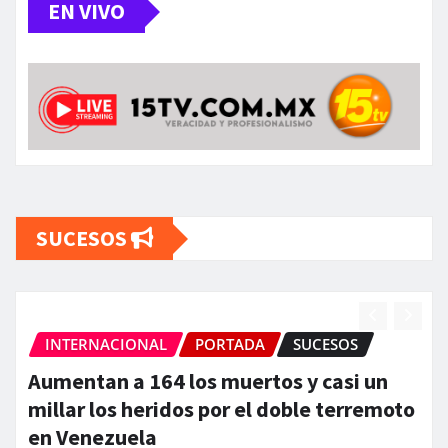
EN VIVO
SUCESOS
NACIONAL
PORTADA
SUCESOS
ESTATA
an a 164 los muertos y casi un
GOBIER
los heridos por el doble terremoto
ARMADA
ezuela
CONJUN