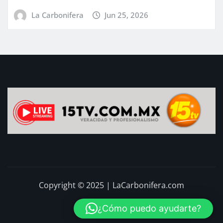
LLUVIA
arbonifera
Jun 25, 2026
La Ca
Copyright © 2025 | LaCarbonifera.com
¿Cómo puedo ayudarte?
Inicio