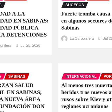
S
SUCESOS
DAD A LA
Fuerte tromba causa
DAD EN SABINAS:
en algunos sectores d
DAD PÚBLICA
Sabinas
TA DETENCIONES
La Carbonifera
Jul 2
onifera
Jul 25, 2026
A
SABINAS
INTERNACIONAL
POR
RZAN SALUD
Al menos tres muerto
IL EN SABINAS;
heridos tras nuevos 
A NUEVA ÁREA
rusos sobre Kiev y ot
FUNDACIÓN DON
regiones ucranianas