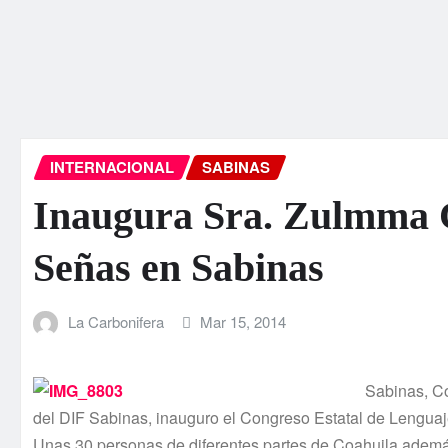
INTERNACIONAL
SABINAS
Inaugura Sra. Zulmma 
Señas en Sabinas
La Carbonifera
Mar 15, 2014
Sabinas, Co
del DIF Sabinas, inauguro el Congreso Estatal de Lenguaj
Unas 30 personas de diferentes partes de Coahuila adem