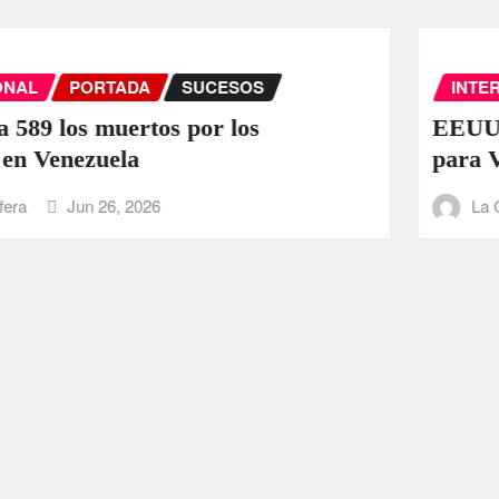
INTERNACIONAL
PORTADA
SUCESOS
EEUU anuncia una ayuda de 130 millo
para Venezuela tras el doble terremot
La Carbonifera
Jun 25, 2026