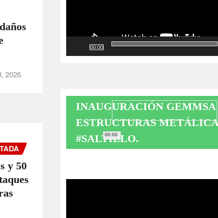
 daños
e
00:00
3, 2026
INAUGURACIÓN GEMMSA 
ESTRUCTURAS METÁLICA
00:00
#SALTILLO.
TADA
s y 50
Reproductor
ataques
de
ras
vídeo