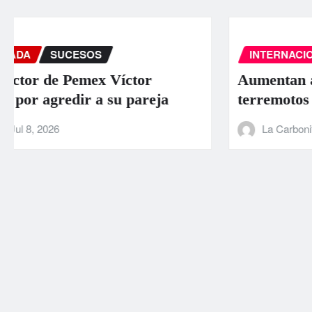
INTERNACIONAL
PORTADA
SUCESOS
Aumentan a 589 los muertos por los
terremotos en Venezuela
La Carbonifera
Jun 26, 2026