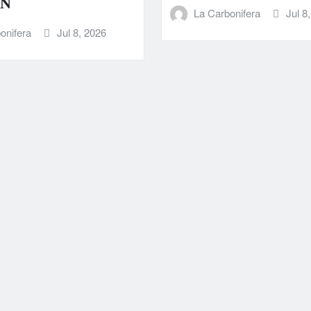
N
La Carbonifera
Jul 8
onifera
Jul 8, 2026