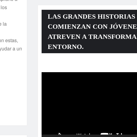
 los
LAS GRANDES HISTORIAS
e la
COMIENZAN CON JÓVENE
ATREVEN A TRANSFORMA
on estas,
ENTORNO.
yudar a un
Reproductor
de
vídeo