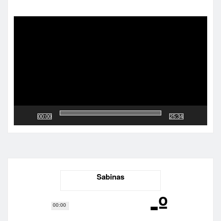
Reproductor
de
vídeo
00:00
25:34
Sabinas
-º
00:00