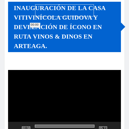
INAUGURACIÓN DE LA CASA
VITIVINÍCOLA GUIDOVA Y
00:00
DEVELACIÓN DE ÍCONO EN
RUTA VINOS & DINOS EN
ARTEAGA.
Reproductor
de
vídeo
00:00
35:11