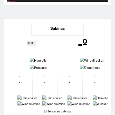
Sabinas
-º
00:00
-
-
-
-
-
-
-
-
-
-
-
-
-
-
-
-
-
-
-
-
El tiempo en Sabinas