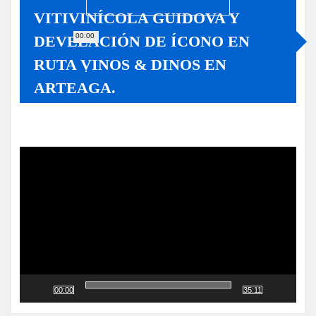
VITIVINÍCOLA GUIDOVA Y
00:00
DEVELACIÓN DE ÍCONO EN
RUTA VINOS & DINOS EN
ARTEAGA.
Reproductor
de
vídeo
00:00
35:11