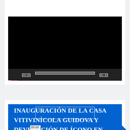
Reproductor
de
vídeo
00:00
00:30
INAUGURACIÓN DE LA CASA
VITIVINÍCOLA GUIDOVA Y
00:00
DEVELACIÓN DE ÍCONO EN