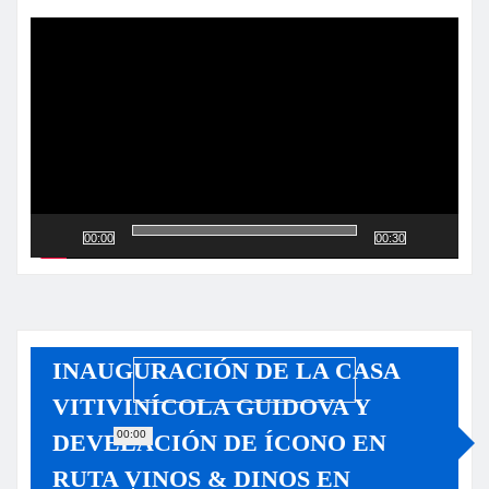
de
vídeo
00:00
00:30
INAUGURACIÓN DE LA CASA
VITIVINÍCOLA GUIDOVA Y
00:00
DEVELACIÓN DE ÍCONO EN
RUTA VINOS & DINOS EN