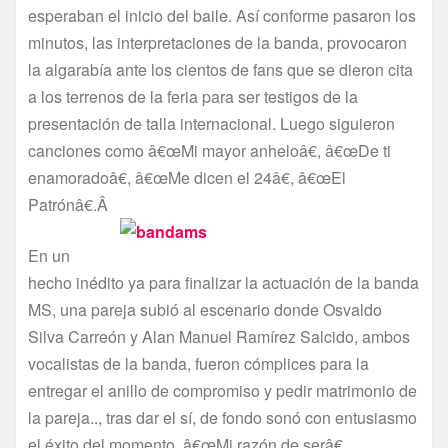
esperaban el inicio del baile. Así­ conforme pasaron los
minutos, las interpretaciones de la banda, provocaron
la algarabí­a ante los cientos de fans que se dieron cita
a los terrenos de la feria para ser testigos de la
presentación de talla internacional. Luego siguieron
canciones como â€œMi mayor anheloâ€, â€œDe ti
enamoradoâ€, â€œMe dicen el 24â€, â€œEl
Patrónâ€.Â
En un
hecho inédito ya para finalizar la actuación de la banda
MS, una pareja subió al escenario donde Osvaldo
Silva Carreón y Alan Manuel Ramí­rez Salcido, ambos
vocalistas de la banda, fueron cómplices para la
entregar el anillo de compromiso y pedir matrimonio de
la pareja.., tras dar el sí­, de fondo sonó con entusiasmo
el éxito del momento, â€œMi razón de serâ€.