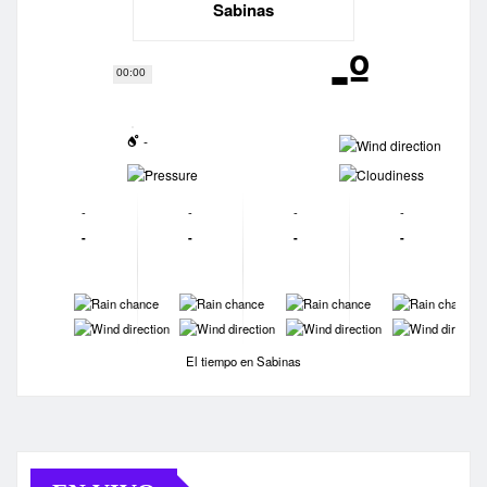
Sabinas
-º
00:00
-
-
-
-
-
-
-
-
-
-
-
-
-
-
-
-
-
-
-
-
El tiempo en Sabinas