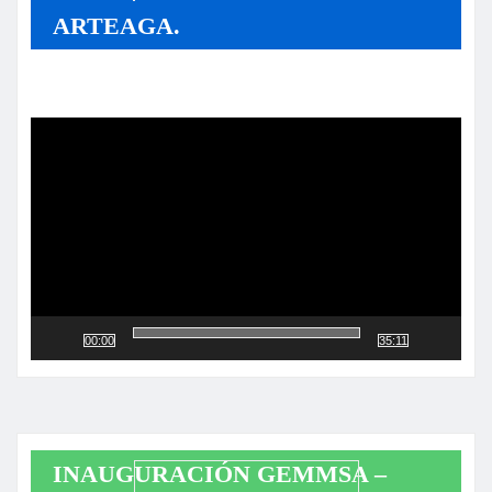
ARTEAGA.
Reproductor
de
vídeo
00:00
35:11
INAUGURACIÓN GEMMSA –