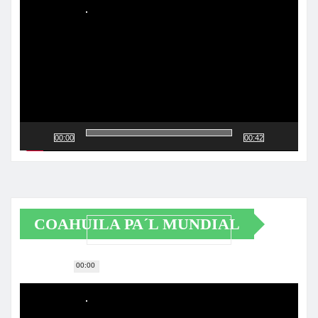
de
vídeo
00:00
00:42
COAHUILA PA´L MUNDIAL
00:00
Reproductor
de
vídeo