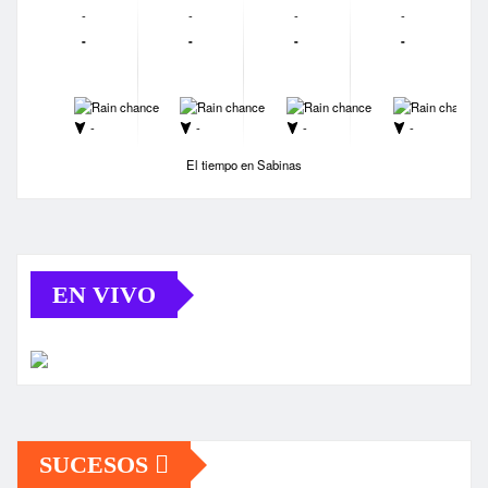
-
-
-
-
-
-
-
-
-
-
-
-
-
-
-
-
El tiempo en Sabinas
EN VIVO
SUCESOS