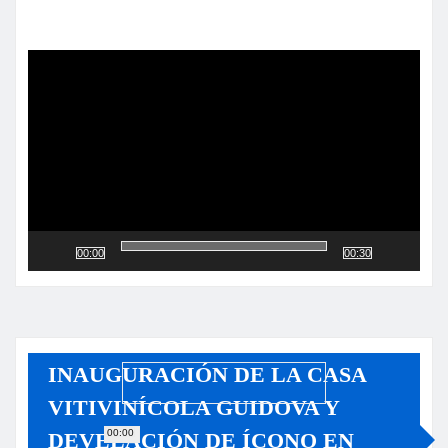
Reproductor
de
vídeo
00:00
00:30
INAUGURACIÓN DE LA CASA
VITIVINÍCOLA GUIDOVA Y
00:00
DEVELACIÓN DE ÍCONO EN