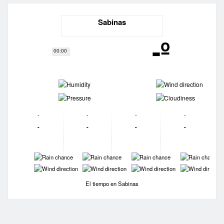
Sabinas
-º
00:00
-
-
-
-
-
-
-
-
-
-
-
-
-
-
-
-
-
-
-
-
El tiempo en Sabinas