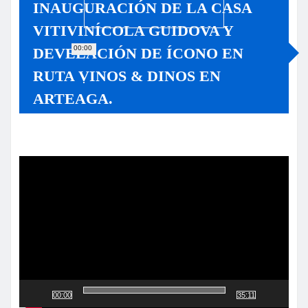
INAUGURACIÓN DE LA CASA
VITIVINÍCOLA GUIDOVA Y
00:00
DEVELACIÓN DE ÍCONO EN
RUTA VINOS & DINOS EN
ARTEAGA.
Reproductor
de
vídeo
00:00
35:11