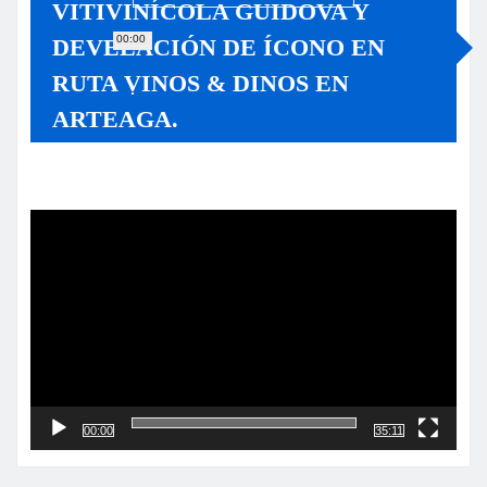
VITIVINÍCOLA GUIDOVA Y
00:00
DEVELACIÓN DE ÍCONO EN
RUTA VINOS & DINOS EN
ARTEAGA.
Reproductor
de
vídeo
00:00
35:11