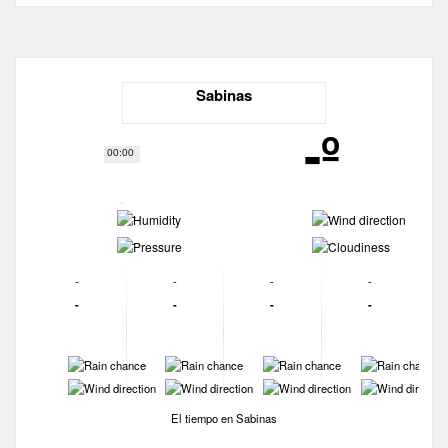
Sabinas
-º
00:00
-
-
-
-
-
-
-
-
-
-
-
-
-
-
-
-
-
-
-
-
El tiempo en Sabinas