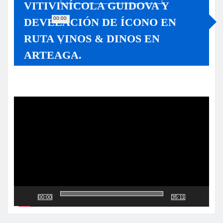
VITIVINÍCOLA GUIDOVA Y
00:00
DEVELACIÓN DE ÍCONO EN
RUTA VINOS & DINOS EN
ARTEAGA.
Reproductor
de
vídeo
00:00
35:11