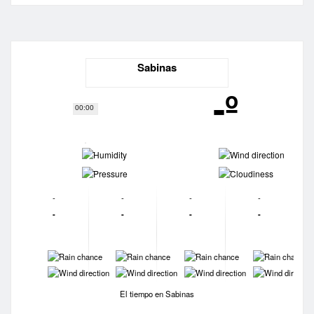
Sabinas
-º
00:00
-
-
-
-
-
-
-
-
-
-
-
-
-
-
-
-
-
-
-
-
El tiempo en Sabinas