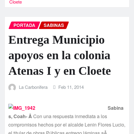
Cloete
PORTADA
SABINAS
Entrega Municipio
apoyos en la colonia
Atenas I y en Cloete
La Carbonifera
Feb 11, 2014
Sabina
s, Coah- Â
Con una respuesta inmediata a los
compromisos hechos por el alcalde Lenin Flores Lucio,
el titular de obras Públicas entrego láminas aÂ