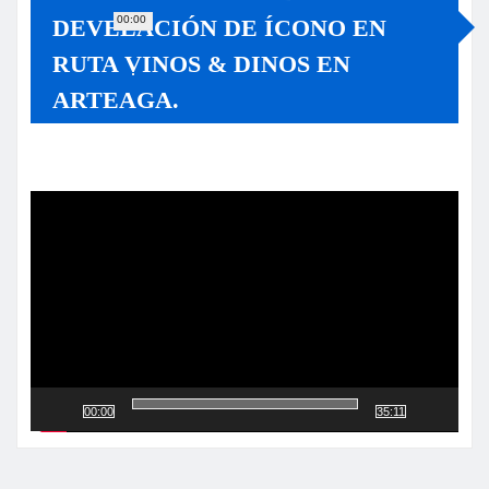
00:00
DEVELACIÓN DE ÍCONO EN
RUTA VINOS & DINOS EN
ARTEAGA.
Reproductor
de
vídeo
00:00
35:11