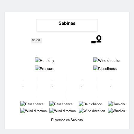
Sabinas
-º
00:00
-
-
-
-
-
-
-
-
-
-
-
-
-
-
-
-
-
-
-
-
El tiempo en Sabinas