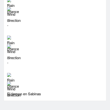
-
-
-
-
-
-
-
-
-
-
El tiempo en Sabinas