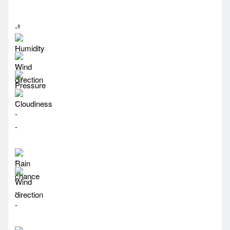
-º
-
-
-
-
-
-
-
-
-
-