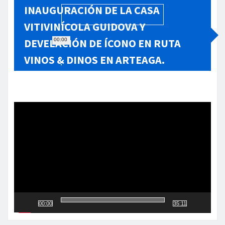
INAUGURACIÓN DE LA CASA
VITIVINÍCOLA GUIDOVA Y
DEVELACIÓN DE ÍCONO EN RUTA
00:00
VINOS & DINOS EN ARTEAGA.
Reproductor
de
vídeo
00:00
35:11