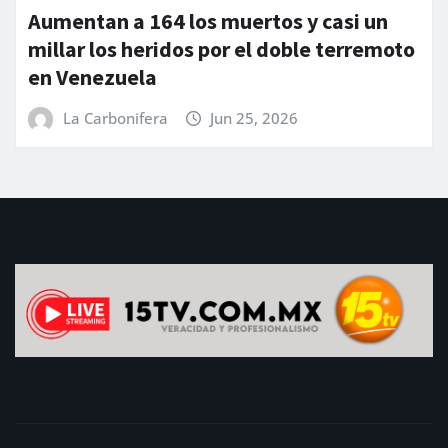
GOBIERNO DE COAHUILA, FUERZAS
oto
ARMADAS Y MUNICIPIOS ATIENDEN EN
CONJUNTO CONTINGENCIA POR
LLUVIAS
La Carbonifera
Jun 17, 2026