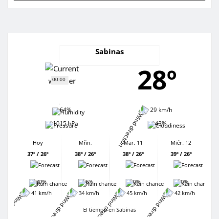
Sabinas
28º
00:00
64%
29 km/h
1015 hPa
43%
Hoy
Mñn.
Mar. 11
Miér. 12
37º / 26º
38º / 26º
38º / 26º
39º / 26º
39%
6%
0%
0%
41 km/h
34 km/h
45 km/h
42 km/h
El tiempo en Sabinas