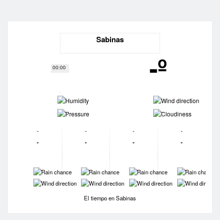
Sabinas
-º
00:00
-
-
-
-
-
-
-
-
-
-
-
-
-
-
-
-
-
-
-
-
El tiempo en Sabinas