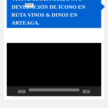
00:00
DEVELACIÓN DE ÍCONO EN
RUTA VINOS & DINOS EN
ARTEAGA.
Reproductor
de
vídeo
00:00
35:11