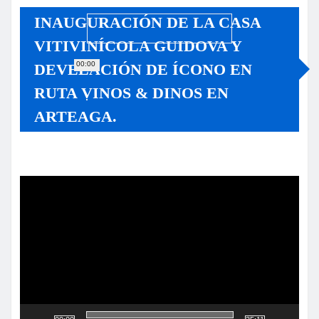
INAUGURACIÓN DE LA CASA
VITIVINÍCOLA GUIDOVA Y
00:00
DEVELACIÓN DE ÍCONO EN
RUTA VINOS & DINOS EN
ARTEAGA.
Reproductor
de
vídeo