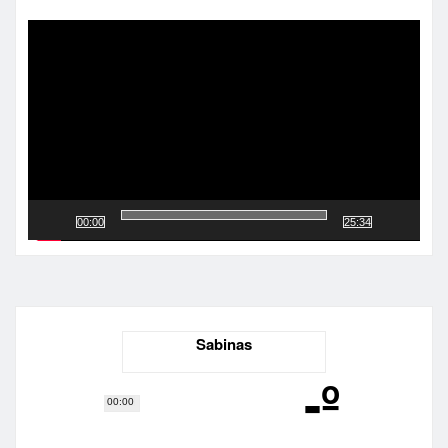
Reproductor
de
vídeo
00:00
25:34
Sabinas
-º
00:00