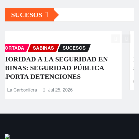
SUCESOS
PORTADA
SABINAS
SUCESOS
Fuerte tromba causa daños en algunos
sectores de Sabinas
La Carbonifera
Jul 23, 2026