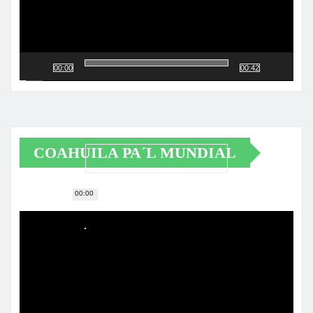
00:00
00:42
COAHUILA PA´L MUNDIAL
00:00
Reproductor
de
vídeo