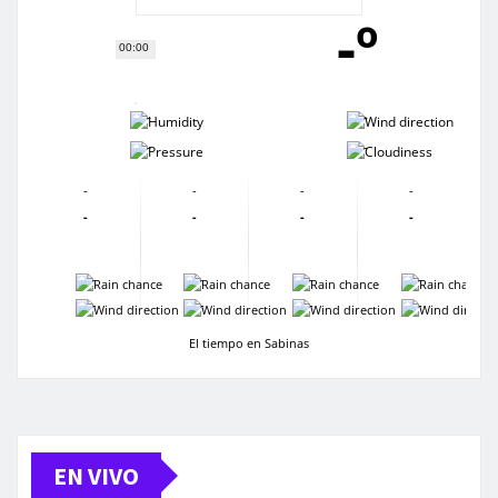
-º
00:00
-
-
-
-
-
-
-
-
-
-
-
-
-
-
-
-
-
-
-
-
El tiempo en Sabinas
EN VIVO