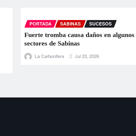
SABINAS
SUCESOS
NA
omba causa daños en algunos
Deti
de Sabinas
Rodr
nifera
Jul 23, 2026
L