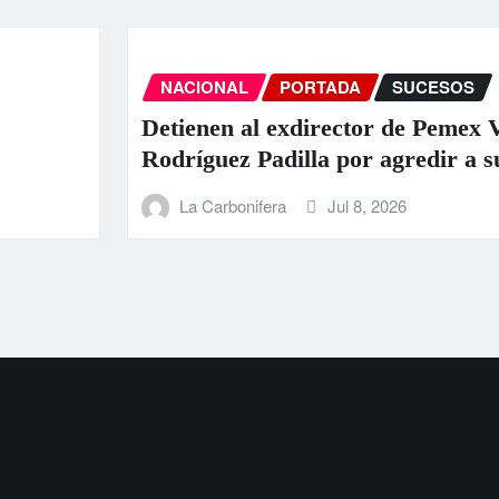
CIONAL
PORTADA
SUCESOS
enen al exdirector de Pemex Víctor
íguez Padilla por agredir a su pareja
a Carbonifera
Jul 8, 2026