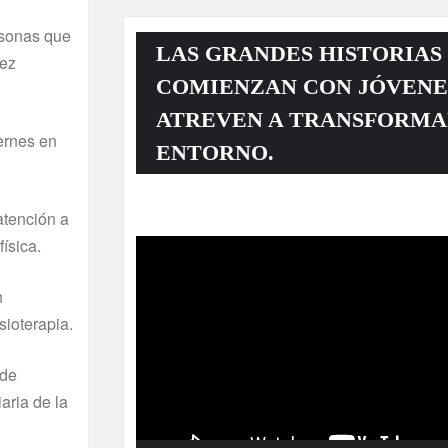
rsonas que
LAS GRANDES HISTORIAS
uez
COMIENZAN CON JÓVENE
ATREVEN A TRANSFORMA
ernes en
ENTORNO.
Reproductor
atención a
de
ísica.
vídeo
n
sioterapia.
 de
aria de la