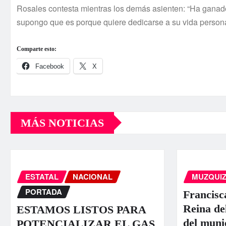
Rosales contesta mientras los demás asienten: “Ha ganado 
supongo que es porque quiere dedicarse a su vida persona
Comparte esto:
Facebook
X
MÁS NOTICIAS
ESTATAL
NACIONAL
MUZQUI
PORTADA
Francisc
Reina de
ESTAMOS LISTOS PARA
del muni
POTENCIALIZAR EL GAS