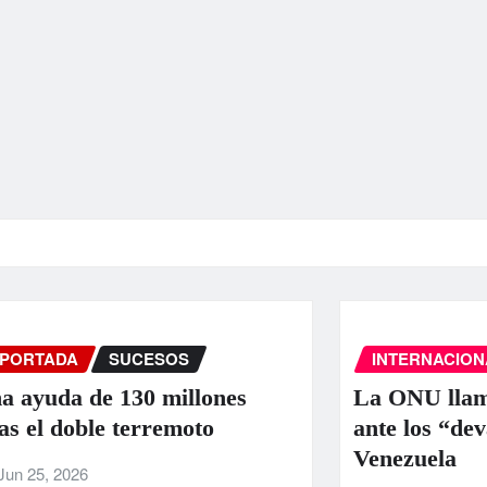
INTERNACIONAL
PORTADA
SUCE
nes
La ONU llama a la colaboración i
ante los “devastadores” terremoto
Venezuela