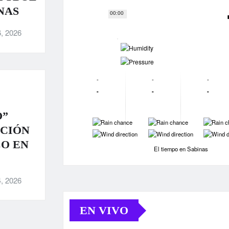
NAS
00:00
, 2026
-
-
-
-
-
-
-
-
O”
-
-
-
ACIÓN
-
-
-
CO EN
El tiempo en Sabinas
, 2026
EN VIVO