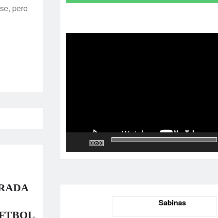
se, pero
Reproductor
de
vídeo
00:00
RADA
Sabinas
OFTBOL