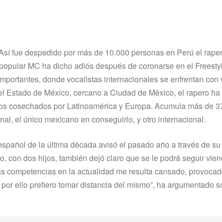
 Así fue despedido por más de 10.000 personas en Perú el rape
opular MC ha dicho adiós después de coronarse en el Freesty
importantes, donde vocalistas internacionales se enfrentan con 
del Estado de México, cercano a Ciudad de México, el rapero ha
itos cosechados por Latinoamérica y Europa. Acumula más de 37 
onal, el único mexicano en conseguirlo, y otro internacional.
 español de la última década avisó el pasado año a través de su
o, con dos hijos, también dejó claro que se le podrá seguir vie
las competencias en la actualidad me resulta cansado, provocad
 por ello prefiero tomar distancia del mismo”, ha argumentado s