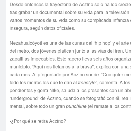
Desde entonces la trayectoria de Aczino solo ha ido creci
tras grabar un documental sobre su vida para la televisión
varios momentos de su vida como su complicada infancia e
insegura, según datos oficiales.
Nezahualcóyotl es una de las cunas del ‘hip hop’ y el art
del metro, dos jóvenes platican junto a las vías del tren. 
zapatillas impecables. Este rapero lleva seis años organ
municipio. “Aquí nos fletamos a la brava”, explica con una
cada mes. Al preguntarle por Aczino sonríe. “Cualquier mex
todo los morros los que le dan al
freestyle
”, comenta. A lo
pendientes y gorra Nike, saluda a los presentes con un a
“underground” de Aczino, cuando se fotografió con él, real
mental, sobre todo un gran
punchline
(el remate a los contr
-¿Por qué se retira Aczino?