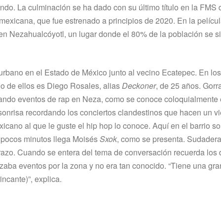
endo. La culminación se ha dado con su último título en la FMS 
 mexicana, que fue estrenado a principios de 2020. En la pelícu
n Nezahualcóyotl, un lugar donde el 80% de la población se s
e urbano en el Estado de México junto al vecino Ecatepec. En lo
Uno de ellos es Diego Rosales, alias
Deckoner
, de 25 años. Gorr
izando eventos de rap en Neza, como se conoce coloquialmente 
 sonrisa recordando los conciertos clandestinos que hacen un v
icano al que le guste el hip hop lo conoce. Aquí en el barrio s
s pocos minutos llega Moisés
Sxok
, como se presenta. Sudadera
brazo. Cuando se entera del tema de conversación recuerda los
izaba eventos por la zona y no era tan conocido. “Tiene una gra
incante)”, explica.