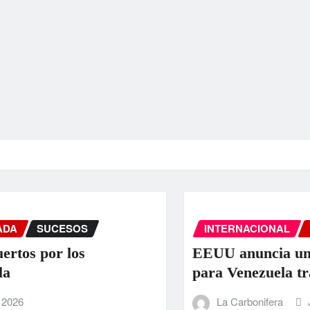
INTERNACIONAL
PORTADA
SUCESOS
EEUU anuncia una ayuda de 130 millo
para Venezuela tras el doble terremoto
La Carbonifera
Jun 25, 2026