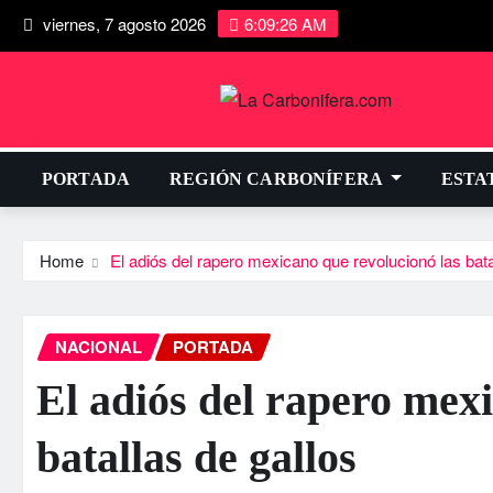
viernes, 7 agosto 2026
6:09:27 AM
PORTADA
REGIÓN CARBONÍFERA
ESTA
Home
El adiós del rapero mexicano que revolucionó las bata
NACIONAL
PORTADA
El adiós del rapero mex
batallas de gallos