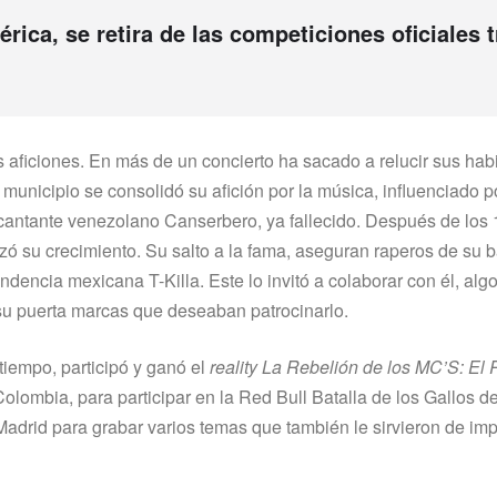
rica, se retira de las competiciones oficiales t
es aficiones. En más de un concierto ha sacado a relucir sus hab
 municipio se consolidó su afición por la música, influenciado p
cantante venezolano Canserbero, ya fallecido. Después de los 
zó su crecimiento. Su salto a la fama, aseguran raperos de su ba
encia mexicana T-Killa. Este lo invitó a colaborar con él, algo
 su puerta marcas que deseaban patrocinarlo.
 tiempo, participó y ganó el
reality La Rebelión de los MC’S: El 
olombia, para participar en la Red Bull Batalla de los Gallos d
a Madrid para grabar varios temas que también le sirvieron de im