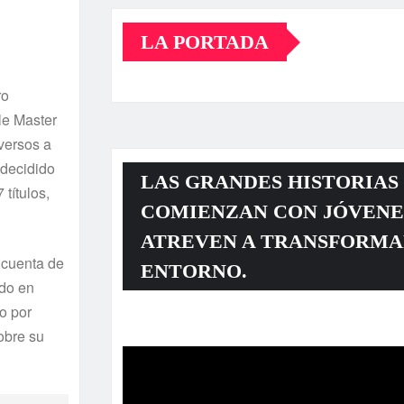
LA PORTADA
ro
le Master
versos a
 decidido
LAS GRANDES HISTORIAS
títulos,
COMIENZAN CON JÓVENE
ATREVEN A TRANSFORMA
 cuenta de
ENTORNO.
ndo en
o por
Reproductor
obre su
de
vídeo