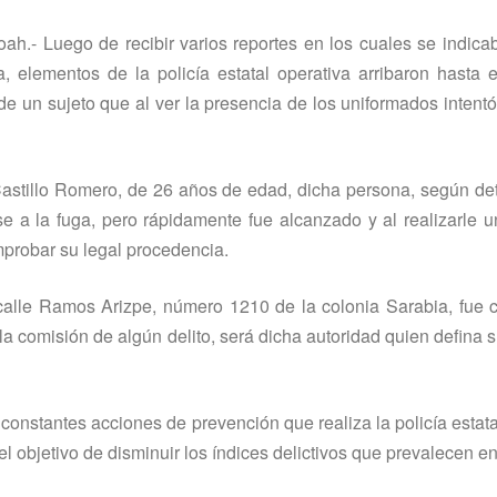
ah.- Luego de recibir varios reportes en los cuales se indic
 elementos de la policí­a estatal operativa arribaron hasta e
 de un sujeto que al ver la presencia de los uniformados intentó
stillo Romero, de 26 años de edad, dicha persona, según det
se a la fuga, pero rápidamente fue alcanzado y al realizarle u
mprobar su legal procedencia.
la calle Ramos Arizpe, número 1210 de la colonia Sarabia, fue
 la comisión de algún delito, será dicha autoridad quien defina s
constantes acciones de prevención que realiza la policí­a estata
bjetivo de disminuir los í­ndices delictivos que prevalecen en 