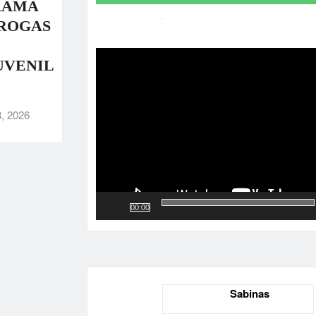
RAMA
DROGAS
Reproductor
de
UVENIL
vídeo
, 2026
00:00
Sabinas