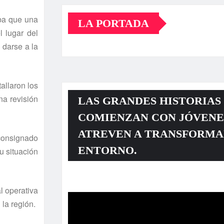
aba que una
LA PORTADA
l lugar del
 darse a la
allaron los
na revisión
LAS GRANDES HISTORIAS
COMIENZAN CON JÓVENE
ATREVEN A TRANSFORMA
 consignado
ENTORNO.
u situación
Reproductor
l operativa
de
la región.
vídeo