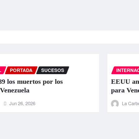
INTERNACIONAL
PORTADA
SUCESOS
EEUU anuncia una ayuda de 130 millo
para Venezuela tras el doble terremot
La Carbonifera
Jun 25, 2026