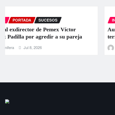
INTERNACIONAL
PORTADA
SUCESOS
Aumentan a 589 los muertos por los
terremotos en Venezuela
La Carbonifera
Jun 26, 2026