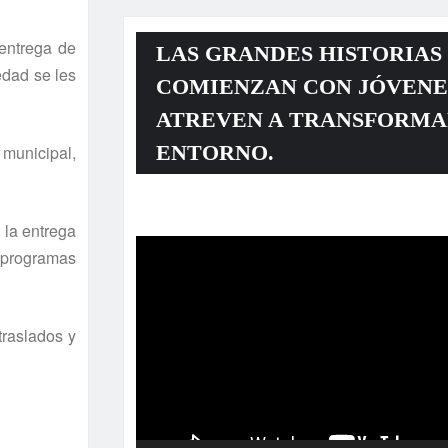
 entrega de
LAS GRANDES HISTORIAS
edad se les
COMIENZAN CON JÓVENE
ATREVEN A TRANSFORMA
ENTORNO.
 municipal,
Reproductor
 la entrega
de
s programas
vídeo
raslados y