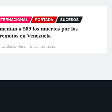
INTERNACIONAL
PORTADA
SUCESOS
EEUU anuncia una ayuda de 130 mill
para Venezuela tras el doble terremot
La Carbonifera
Jun 25, 2026