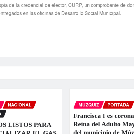
ia de la credencial de elector, CURP, un comprobante de dom
entregados en las oficinas de Desarrollo Social Municipal.
NACIONAL
MUZQUIZ
PORTADA
A
Francisca I es coron
Reina del Adulto Ma
S LISTOS PARA
del municipio de Múz
IALIZAR EL GAS