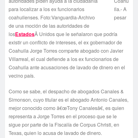
autoridades piden ayuda a la ciudadaní­a
Coahu
para localizar a los ex funcionarios
ila.- A
coahuilenses. Foto:Vanguardia-Archivo
pesar
de una moción de las autoridades de
los
Estados
Â Unidos que le señalaron que podrí­a
existir un conflicto de intereses, el ex gobernador de
Coahuila Jorge Torres comparte abogado con Javier
Villarreal, el cual defiende a los ex funcionarios de
Coahuila ante acusaciones de lavado de dinero en el
vecino paí­s.
Como se sabe, el despacho de abogados Canales &
Simonson, cuyo titular es el abogado Antonio Canales,
mejor conocido como â€œTony Canalesâ€, es quien
representa a Jorge Torres en el proceso que se le
sigue por parte de la Fiscalí­a de Corpus Christi, en
Texas, quien lo acusa de lavado de dinero.