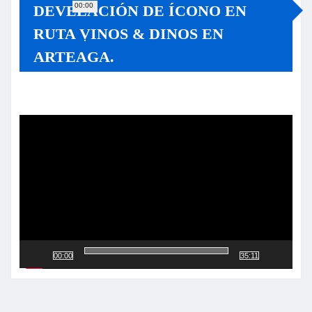
00:00
DEVELACIÓN DE ÍCONO EN
RUTA VINOS & DINOS EN
ARTEAGA.
Reproductor
de
vídeo
00:00
35:11