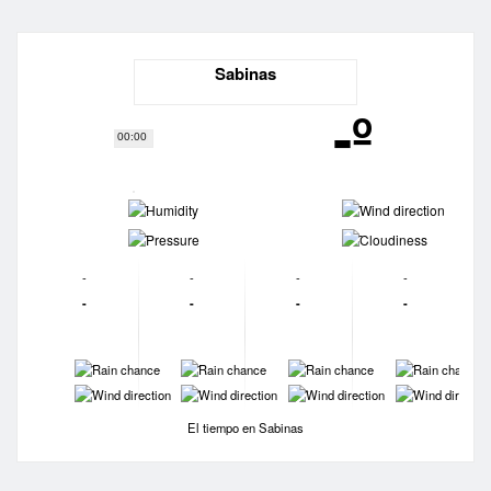
Sabinas
-º
00:00
-
-
-
-
-
-
-
-
-
-
-
-
-
-
-
-
-
-
-
-
El tiempo en Sabinas