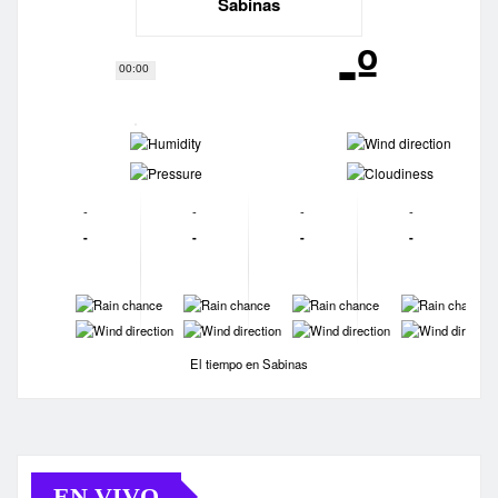
Sabinas
-º
00:00
-
-
-
-
-
-
-
-
-
-
-
-
-
-
-
-
-
-
-
-
El tiempo en Sabinas
EN VIVO