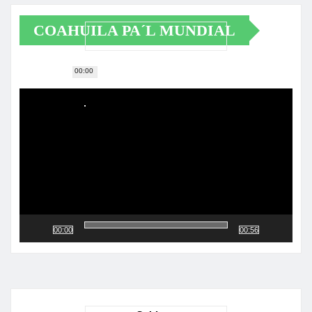
COAHUILA PA´L MUNDIAL
00:00
Reproductor
de
vídeo
00:00
00:56