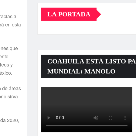
LA PORTADA
racias a
rá en esta
ones que
ento
COAHUILA ESTÁ LISTO PA
leos y
MUNDIAL: MANOLO
éxico.
n de áreas
rio sirva
nda 2020,