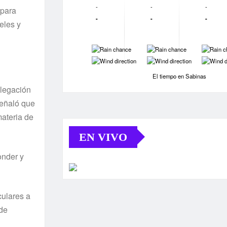
-
-
-
 para
-
-
-
eles y
-
-
-
-
-
-
El tiempo en Sabinas
elegación
 Señaló que
materia de
EN VIVO
onder y
culares a
 de