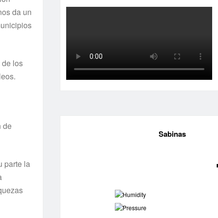
nos da un
unicipios
 de los
leos.
n de
Sabinas
 parte la
a
iquezas
-
-