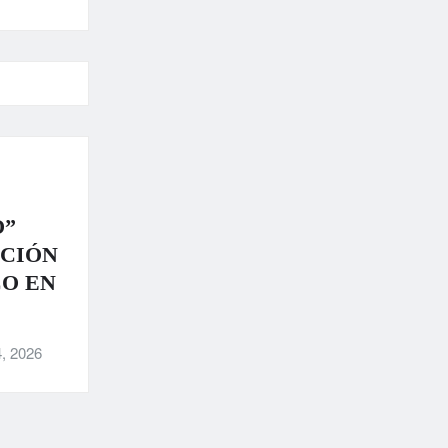
O”
ACIÓN
CO EN
, 2026