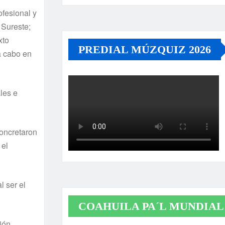
fesional y
 Sureste;
xto
PREDIAL MÚZQUIZ 2026
 a cabo en
les e
concretaron
 el
l ser el
COAHUILA PA´L MUNDIAL
ión