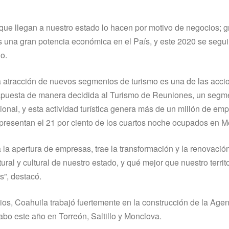
s que llegan a nuestro estado lo hacen por motivo de negocios; g
es una gran potencia económica en el País, y este 2020 se segui
o.
a atracción de nuevos segmentos de turismo es una de las acci
e apuesta de manera decidida al Turismo de Reuniones, un segm
ional, y esta actividad turística genera más de un millón de emp
presentan el 21 por ciento de los cuartos noche ocupados en M
 la apertura de empresas, trae la transformación y la renovació
ral y cultural de nuestro estado, y qué mejor que nuestro territo
”, destacó.
ios, Coahuila trabajó fuertemente en la construcción de la Age
abo este año en Torreón, Saltillo y Monclova.