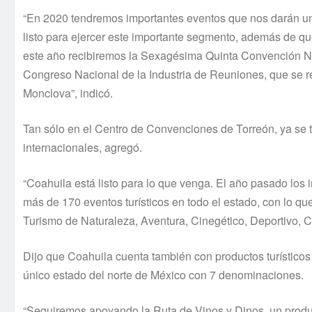
“En 2020 tendremos importantes eventos que nos darán una
listo para ejercer este importante segmento, además de q
este año recibiremos la Sexagésima Quinta Convención Na
Congreso Nacional de la Industria de Reuniones, que se real
Monclova”, indicó.
Tan sólo en el Centro de Convenciones de Torreón, ya se t
internacionales, agregó.
“Coahuila está listo para lo que venga. El año pasado los 
más de 170 eventos turísticos en todo el estado, con lo que
Turismo de Naturaleza, Aventura, Cinegético, Deportivo, Cu
Dijo que Coahuila cuenta también con productos turísticos 
único estado del norte de México con 7 denominaciones.
“Seguiremos apoyando la Ruta de Vinos y Dinos, un product