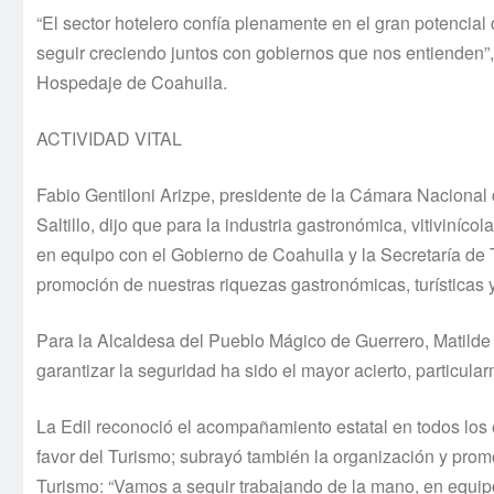
“El sector hotelero confía plenamente en el gran potencial
seguir creciendo juntos con gobiernos que nos entienden”,
Hospedaje de Coahuila.
ACTIVIDAD VITAL
Fabio Gentiloni Arizpe, presidente de la Cámara Nacional
Saltillo, dijo que para la industria gastronómica, vitiviníco
en equipo con el Gobierno de Coahuila y la Secretaría de T
promoción de nuestras riquezas gastronómicas, turísticas y
Para la Alcaldesa del Pueblo Mágico de Guerrero, Matilde
garantizar la seguridad ha sido el mayor acierto, particula
La Edil reconoció el acompañamiento estatal en todos los e
favor del Turismo; subrayó también la organización y promo
Turismo: “Vamos a seguir trabajando de la mano, en equip