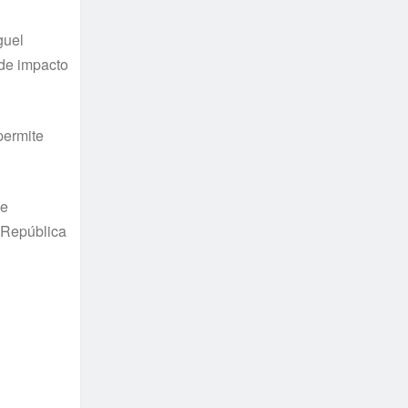
guel
 de impacto
permite
 e
a República