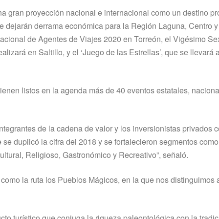
 gran proyección nacional e internacional como un destino pro
ue dejarán derrama económica para la Región Laguna, Centro y
cional de Agentes de Viajes 2020 en Torreón, el Vigésimo Se
izará en Saltillo, y el ‘Juego de las Estrellas’, que se llevará
ienen listos en la agenda más de 40 eventos estatales, naciona
integrantes de la cadena de valor y los inversionistas privados 
 se duplicó la cifra del 2018 y se fortalecieron segmentos como
ltural, Religioso, Gastronómico y Recreativo”, señaló.
como la ruta los Pueblos Mágicos, en la que nos distinguimos a
o turístico que conjuga la riqueza paleontológica con la tradic