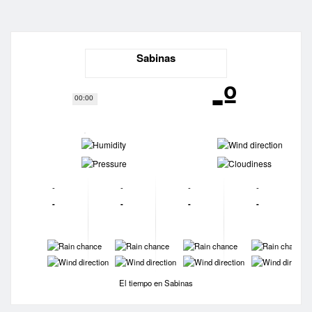
Sabinas
-º
00:00
-
-
-
-
-
-
-
-
-
-
-
-
-
-
-
-
-
-
-
-
El tiempo en Sabinas