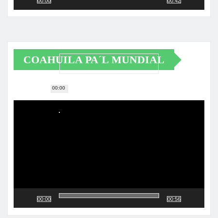
00:00
00:42
COAHUILA PA´L MUNDIAL
00:00
Reproductor
de
vídeo
00:00
00:56