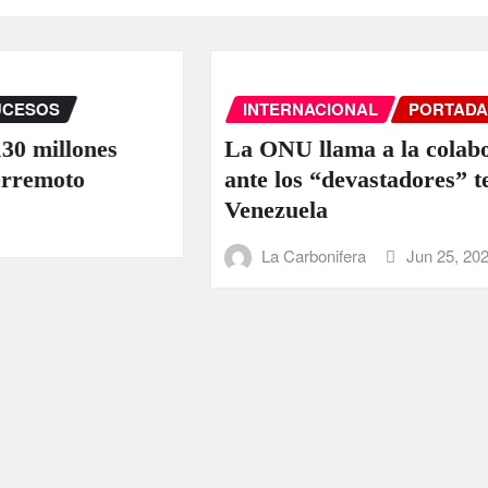
INTERNACIONAL
PORTADA
SUCE
nes
La ONU llama a la colaboración i
ante los “devastadores” terremoto
Venezuela
La Carbonifera
Jun 25, 2026