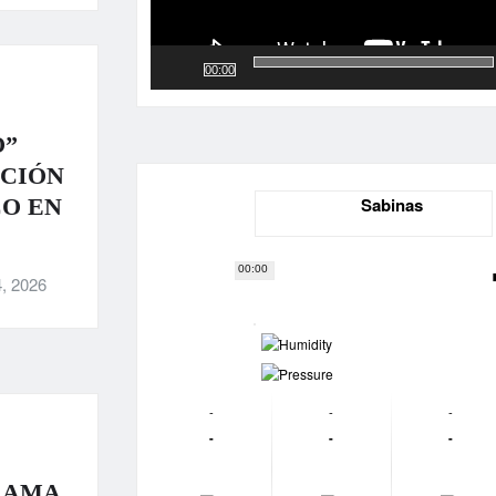
00:00
O”
ACIÓN
CO EN
Sabinas
00:00
, 2026
-
-
-
-
-
-
-
-
RAMA