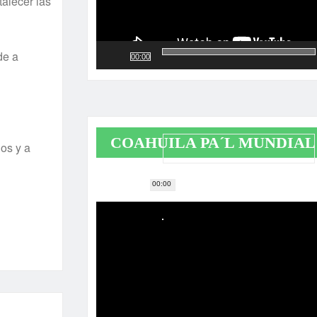
talecer las
de a
00:00
COAHUILA PA´L MUNDIAL
los y a
00:00
Reproductor
de
vídeo