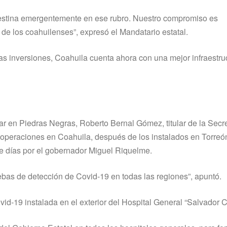
estina emergentemente en ese rubro. Nuestro compromiso es
de los coahuilenses”, expresó el Mandatario estatal.
 inversiones, Coahuila cuenta ahora con una mejor infraestru
ular en Piedras Negras, Roberto Bernal Gómez, titular de la Secr
a operaciones en Coahuila, después de los instalados en Torreó
ce días por el gobernador Miguel Riquelme.
bas de detección de Covid-19 en todas las regiones”, apuntó.
ovid-19 instalada en el exterior del Hospital General “Salvador C