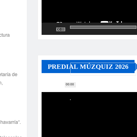
00:00
ctura
PREDIAL MÚZQUIZ 2026
etaría de
n,
00:00
Reproductor
de
vídeo
havarría”.