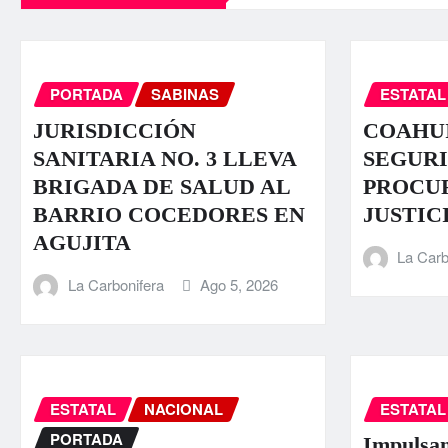
PORTADA
SABINAS
ESTATAL
JURISDICCIÓN
COAHUI
SANITARIA NO. 3 LLEVA
SEGURI
BRIGADA DE SALUD AL
PROCU
BARRIO COCEDORES EN
JUSTIC
AGUJITA
La Carb
La Carbonifera
Ago 5, 2026
ESTATAL
NACIONAL
ESTATAL
PORTADA
Impulsan