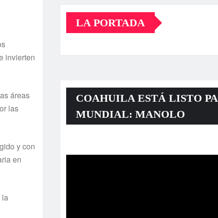
LA PORTADA
os
e invierten
las áreas
COAHUILA ESTÁ LISTO PA
or las
MUNDIAL: MANOLO
Reproductor
egido y con
de
aria en
vídeo
 la