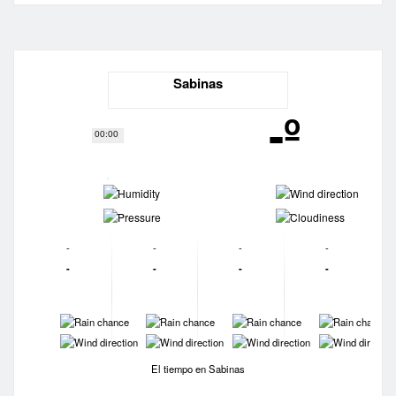
Sabinas
-º
00:00
-
-
-
-
-
-
-
-
-
-
-
-
-
-
-
-
-
-
-
-
El tiempo en Sabinas