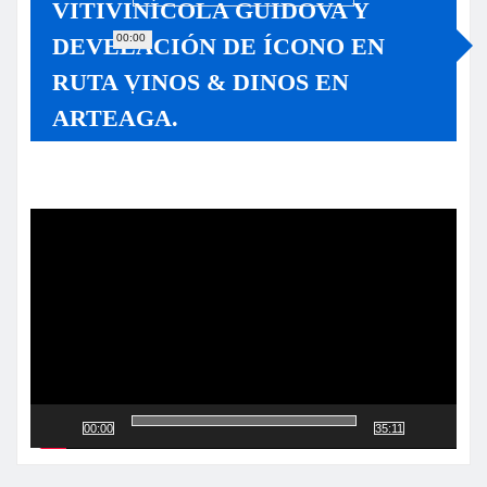
VITIVINÍCOLA GUIDOVA Y
00:00
DEVELACIÓN DE ÍCONO EN
RUTA VINOS & DINOS EN
ARTEAGA.
Reproductor
de
vídeo
00:00
35:11