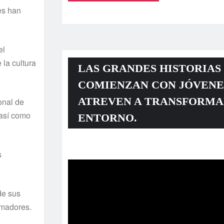
es han
el
 la cultura
LAS GRANDES HISTORIAS
COMIENZAN CON JÓVENE
ATREVEN A TRANSFORMA
onal de
así­ como
ENTORNO.
Reproductor
s
de
vídeo
de sus
amadores.