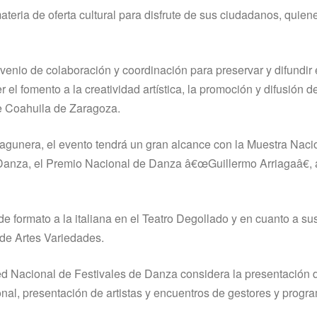
teria de oferta cultural para disfrute de sus ciudadanos, quien
venio de colaboración y coordinación para preservar y difundir 
r el fomento a la creatividad artí­stica, la promoción y difusión de
o de Coahuila de Zaragoza.
Lagunera, el evento tendrá un gran alcance con la Muestra Naci
Danza, el Premio Nacional de Danza â€œGuillermo Arriagaâ€, 
e formato a la italiana en el Teatro Degollado y en cuanto a su
 de Artes Variedades.
d Nacional de Festivales de Danza considera la presentación 
ional, presentación de artistas y encuentros de gestores y progr