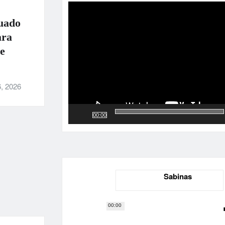
de
vídeo
uado
ara
e
, 2026
00:00
Sabinas
00:00