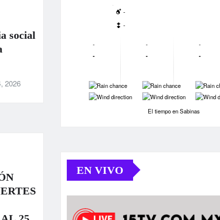
-
-
a social
-
-
-
a
-
-
-
, 2026
-
-
-
-
-
-
El tiempo en Sabinas
EN VIVO
ÓN
UERTES
AL 25