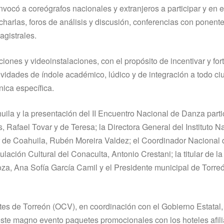
ocó a coreógrafos nacionales y extranjeros a participar y en e
charlas, foros de análisis y discusión, conferencias con ponent
agistrales.
iones y videoinstalaciones, con el propósito de incentivar y for
vidades de í­ndole académico, lúdico y de integración a todo c
ica especí­fica.
la y la presentación del II Encuentro Nacional de Danza parti
, Rafael Tovar y de Teresa; la Directora General del Instituto N
dor de Coahuila, Rubén Moreira Valdez; el Coordinador Nacional
ción Cultural del Conaculta, Antonio Crestani; la titular de la 
a, Ana Sofí­a Garcí­a Camil y el Presidente municipal de Torre
es de Torreón (OCV), en coordinación con el Gobierno Estatal, 
a este magno evento paquetes promocionales con los hoteles afil