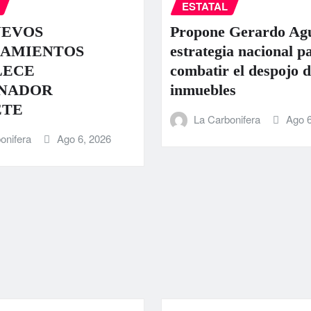
ESTATAL
UEVOS
Propone Gerardo Ag
AMIENTOS
estrategia nacional p
LECE
combatir el despojo d
NADOR
inmuebles
ETE
La Carbonifera
Ago 6
onifera
Ago 6, 2026