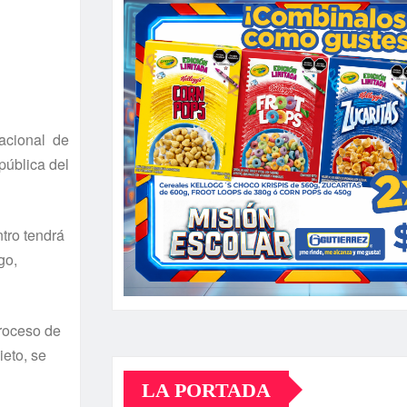
acional de
pública del
tro tendrá
go,
proceso de
ieto, se
LA PORTADA