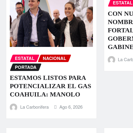
ESTATAL
CON N
NOMBR
FORTA
GOBER
GABIN
ESTATAL
NACIONAL
La Carb
PORTADA
ESTAMOS LISTOS PARA
POTENCIALIZAR EL GAS
COAHUILA: MANOLO
La Carbonifera
Ago 6, 2026