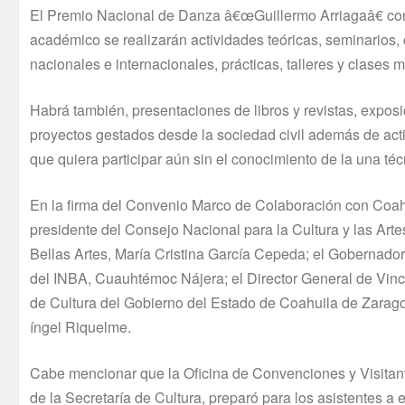
El Premio Nacional de Danza â€œGuillermo Arriagaâ€ conv
académico se realizarán actividades teóricas, seminarios, 
nacionales e internacionales, prácticas, talleres y clases m
Habrá también, presentaciones de libros y revistas, exposic
proyectos gestados desde la sociedad civil además de acti
que quiera participar aún sin el conocimiento de la una técn
En la firma del Convenio Marco de Colaboración con Coahui
presidente del Consejo Nacional para la Cultura y las Artes
Bellas Artes, Marí­a Cristina Garcí­a Cepeda; el Goberna
del INBA, Cuauhtémoc Nájera; el Director General de Vincula
de Cultura del Gobierno del Estado de Coahuila de Zaragoz
íngel Riquelme.
Cabe mencionar que la Oficina de Convenciones y Visitant
de la Secretarí­a de Cultura, preparó para los asistentes 