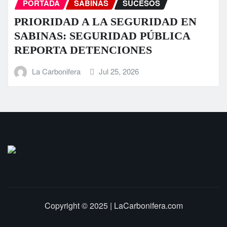
PORTADA
SABINAS
SUCESOS
 EN
Fuerte tromba causa daños en alg
CA
sectores de Sabinas
La Carbonifera
Jul 23, 2026
Copyright © 2025 | LaCarbonifera.com
Inicio