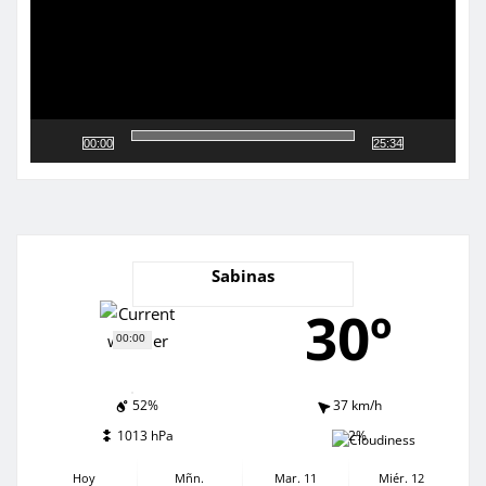
00:00
25:34
Sabinas
30º
00:00
52%
37 km/h
1013 hPa
2%
Hoy
Mñn.
Mar. 11
Miér. 12