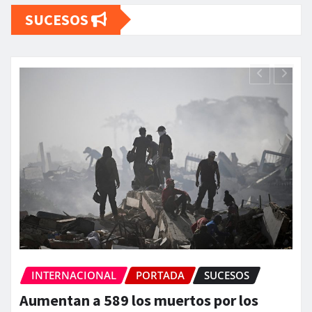
SUCESOS
INTERNACIONAL
PORTADA
SUCESOS
EEUU anuncia una ayuda de 130
millones para Venezuela tras el doble
terremoto
La Carbonifera
Jun 25, 2026