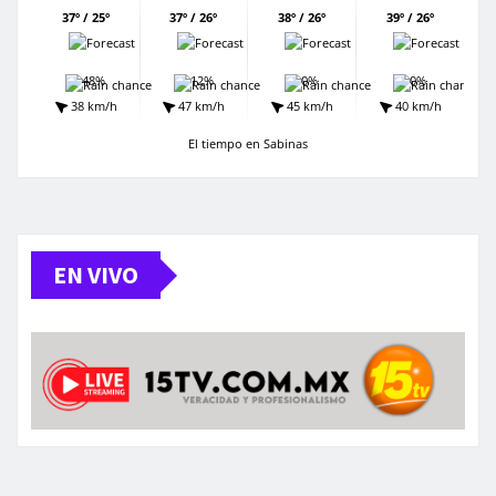
37º / 25º
37º / 26º
38º / 26º
39º / 26º
48%
12%
0%
0%
38 km/h
47 km/h
45 km/h
40 km/h
El tiempo en Sabinas
EN VIVO