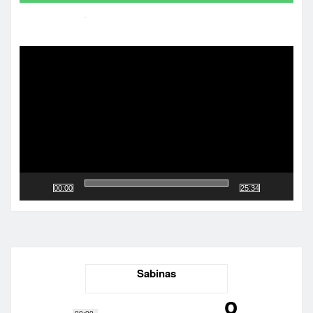
Reproductor
de
vídeo
00:00
25:34
Sabinas