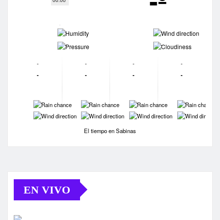
-º
00:00
-
-
-
-
-
-
-
-
-
-
-
-
-
-
-
-
-
-
-
-
El tiempo en Sabinas
EN VIVO