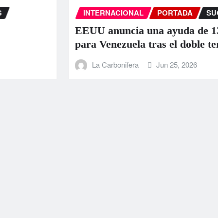
INTERNACIONAL
PORTADA
SUCE
EEUU anuncia una ayuda de 130 
para Venezuela tras el doble terr
La Carbonifera
Jun 25, 2026