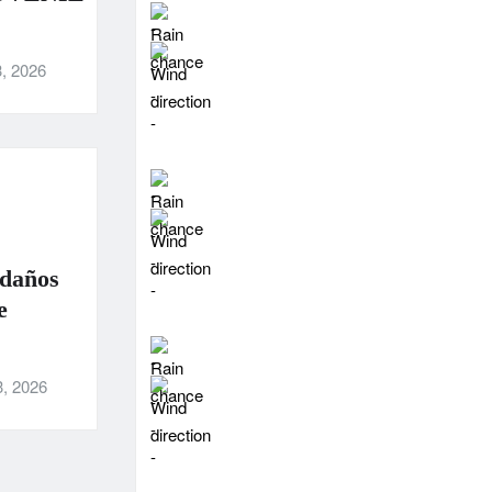
-
-
, 2026
-
-
-
-
-
 daños
-
e
-
3, 2026
-
-
-