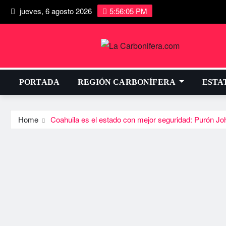
jueves, 6 agosto 2026
5:56:06 PM
PORTADA
REGIÓN CARBONÍFERA
ESTA
Home
Coahuila es el estado con mejor seguridad: Purón Jo