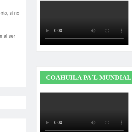
nto, si no
 al ser
COAHUILA PA´L MUNDIAL