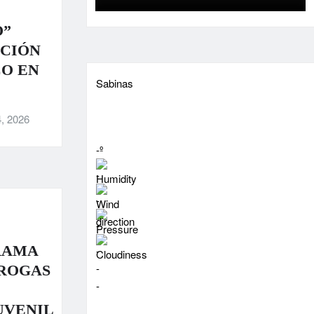
O”
ACIÓN
CO EN
Sabinas
, 2026
-º
-
-
-
RAMA
-
-
DROGAS
-
UVENIL