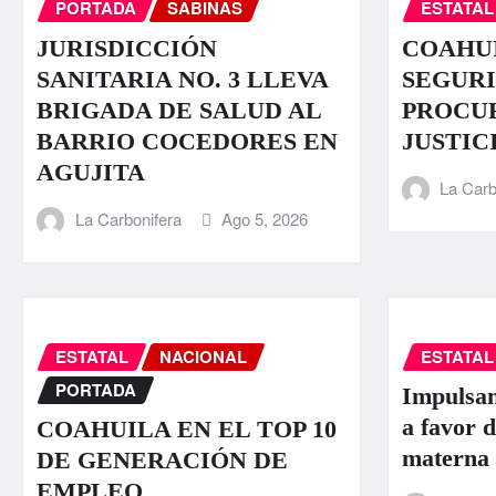
PORTADA
SABINAS
ESTATAL
JURISDICCIÓN
COAHUI
SANITARIA NO. 3 LLEVA
SEGURI
BRIGADA DE SALUD AL
PROCU
BARRIO COCEDORES EN
JUSTIC
AGUJITA
La Carb
La Carbonifera
Ago 5, 2026
ESTATAL
NACIONAL
ESTATAL
PORTADA
Impulsan
a favor d
COAHUILA EN EL TOP 10
materna
DE GENERACIÓN DE
EMPLEO