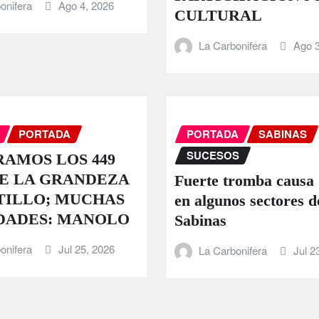
onifera
Ago 4, 2026
CULTURAL
La Carbonifera
Ago 3
PORTADA
PORTADA
SABINAS
SUCESOS
AMOS LOS 449
E LA GRANDEZA
Fuerte tromba causa
TILLO; MUCHAS
en algunos sectores d
DADES: MANOLO
Sabinas
onifera
Jul 25, 2026
La Carbonifera
Jul 2