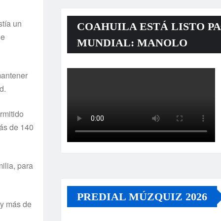
stía un
COAHUILA ESTÁ LISTO PA
de
MUNDIAL: MANOLO
mantener
d.
rmitido
más de 140
ilia, para
PREDIAL MÚZQUIZ 2026
 y más de