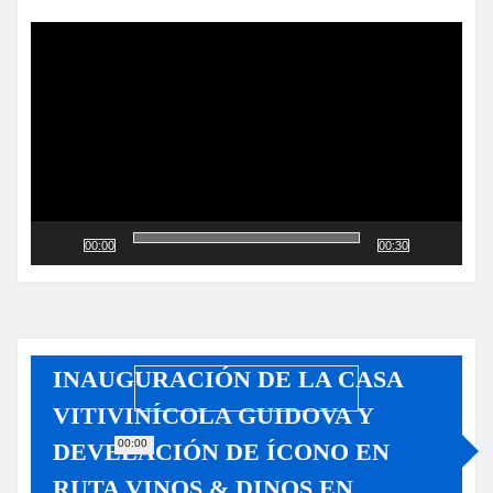
Reproductor
de
vídeo
00:00
00:30
INAUGURACIÓN DE LA CASA
VITIVINÍCOLA GUIDOVA Y
00:00
DEVELACIÓN DE ÍCONO EN
RUTA VINOS & DINOS EN