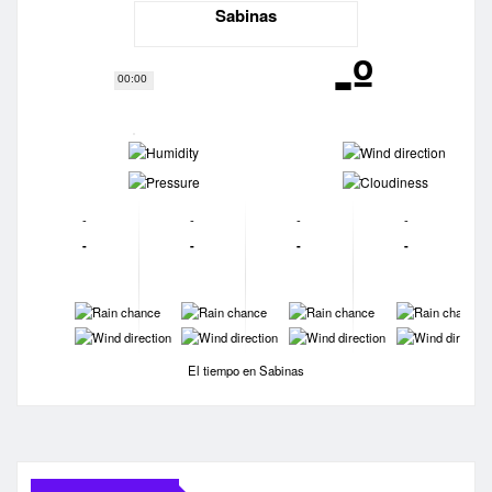
Sabinas
-º
00:00
-
-
-
-
-
-
-
-
-
-
-
-
-
-
-
-
-
-
-
-
El tiempo en Sabinas