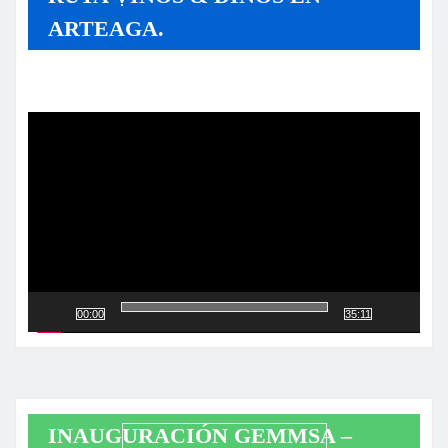
ARTEAGA.
Reproductor
de
vídeo
00:00
35:11
INAUGURACIÓN GEMMSA –