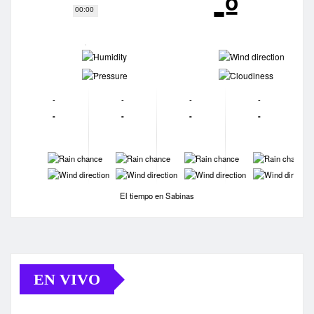
-º
00:00
-
-
-
-
-
-
-
-
-
-
-
-
-
-
-
-
-
-
-
-
El tiempo en Sabinas
EN VIVO