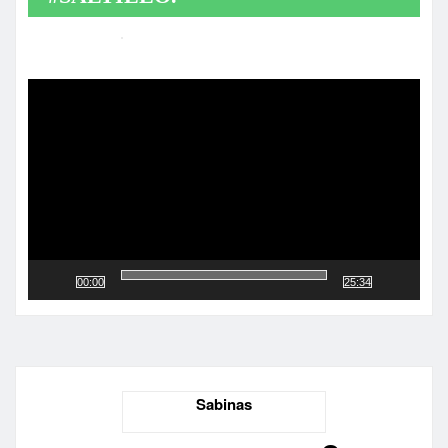
Reproductor
de
vídeo
00:00
25:34
Sabinas